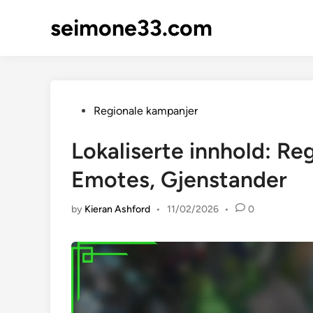
Skip
seimone33.com
to
content
Posted
Regionale kampanjer
in
Lokaliserte innhold: Reg
Emotes, Gjenstander
by
Kieran Ashford
•
11/02/2026
•
0