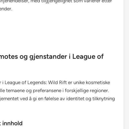
jehendelser, med tilgjengelighet som varierer etter
ender.
emotes og gjenstander i League of
 i League of Legends: Wild Rift er unike kosmetiske
lle temaene og preferansene i forskjellige regioner.
ementet ved å gi en følelse av identitet og tilknytning
t innhold