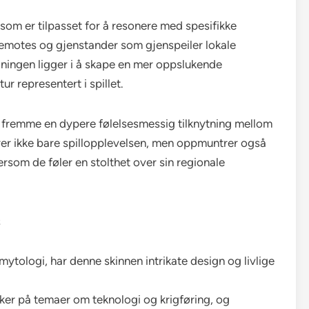
r som er tilpasset for å resonere med spesifikke
, emotes og gjenstander som gjenspeiler lokale
ydningen ligger i å skape en mer oppslukende
ur representert i spillet.
re fremme en dypere følelsesmessig tilknytning mellom
drer ikke bare spillopplevelsen, men oppmuntrer også
tersom de føler en stolthet over sin regionale
s
 mytologi, har denne skinnen intrikate design og livlige
ker på temaer om teknologi og krigføring, og