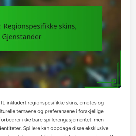
ft, inkludert regionspesifikke skins, emotes og
lturelle temaene og preferansene i forskjellige
forbedrer ikke bare spillerengasjementet, men
dentiteter. Spillere kan oppdage disse eksklusive