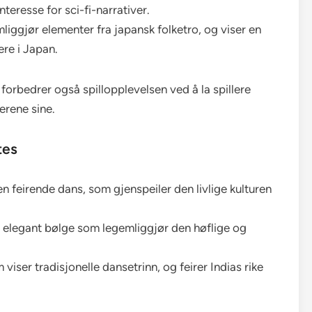
interesse for sci-fi-narrativer.
iggjør elementer fra japansk folketro, og viser en
ere i Japan.
 forbedrer også spillopplevelsen ved å la spillere
erene sine.
tes
 feirende dans, som gjenspeiler den livlige kulturen
 elegant bølge som legemliggjør den høflige og
iser tradisjonelle dansetrinn, og feirer Indias rike